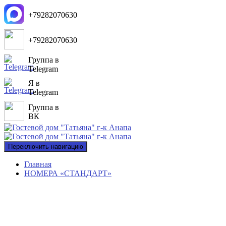
+79282070630
+79282070630
Группа в
Telegram
Я в
Telegram
Группа в
ВК
Переключить навигацию
Главная
НОМЕРА «СТАНДАРТ»